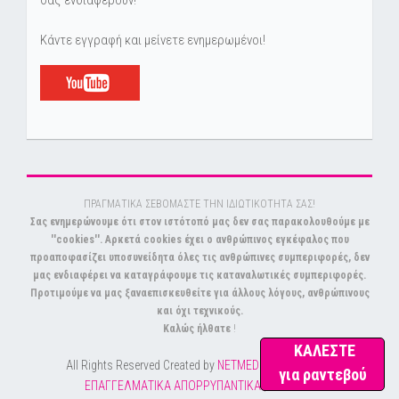
σας ενδιαφέρουν!
Κάντε εγγραφή και μείνετε ενημερωμένοι!
ΠΡΑΓΜΑΤΙΚΑ ΣΕΒΟΜΑΣΤΕ ΤΗΝ ΙΔΙΩΤΙΚΟΤΗΤΑ ΣΑΣ!
Σας ενημερώνουμε ότι στον ιστότοπό μας δεν σας παρακολουθούμε με
''cookies''. Αρκετά cookies έχει ο ανθρώπινος εγκέφαλος που
προαποφασίζει υποσυνείδητα όλες τις ανθρώπινες συμπεριφορές, δεν
μας ενδιαφέρει να καταγράφουμε τις καταναλωτικές συμπεριφορές.
Προτιμούμε να μας ξαναεπισκευθείτε για άλλους λόγους, ανθρώπινους
και όχι τεχνικούς.
Καλώς ήλθατε
!
ΚΑΛΕΣΤΕ
All Rights Reserved Created by
NETMEDIA
© Copyright
για ραντεβού
ΕΠΑΓΓΕΛΜΑΤΙΚΑ ΑΠΟΡΡΥΠΑΝΤΙΚΑ
|
SITEMAP