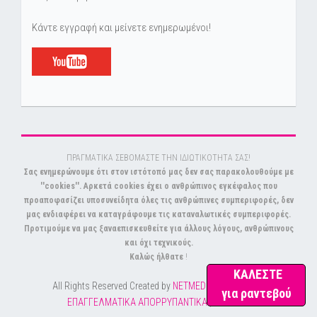
Κάντε εγγραφή και μείνετε ενημερωμένοι!
ΠΡΑΓΜΑΤΙΚΑ ΣΕΒΟΜΑΣΤΕ ΤΗΝ ΙΔΙΩΤΙΚΟΤΗΤΑ ΣΑΣ!
Σας ενημερώνουμε ότι στον ιστότοπό μας δεν σας παρακολουθούμε με
''cookies''. Αρκετά cookies έχει ο ανθρώπινος εγκέφαλος που
προαποφασίζει υποσυνείδητα όλες τις ανθρώπινες συμπεριφορές, δεν
μας ενδιαφέρει να καταγράφουμε τις καταναλωτικές συμπεριφορές.
Προτιμούμε να μας ξαναεπισκευθείτε για άλλους λόγους, ανθρώπινους
και όχι τεχνικούς.
Καλώς ήλθατε
!
ΚΑΛΕΣΤΕ
All Rights Reserved Created by
NETMEDIA
© Copyright
για ραντεβού
ΕΠΑΓΓΕΛΜΑΤΙΚΑ ΑΠΟΡΡΥΠΑΝΤΙΚΑ
|
SITEMAP