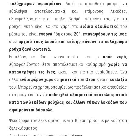
πολύχρωμων υφασμάτων
. Αυτό το πρόσθετο μπορεί να
εξαλείψει αποτελεσματικά και επίμονους λεκέδες,
εξασφαλίζοντας έτσι υψηλό βαθμό φωτεινότητας για τα
ρούχα. Αυτό είναι εφικτό χάρη στα
ειδικά οξειδωτικ
ά του
μόρια που είναι
ενεργά
ήδη στους
20°, επαναφέρουν τις ίνες
στο αρχικό τους λευκό και επίσης κάνουν τα πολύχρωμα
ρούχα ξανά φωτεινά.
Επιπλέον, το Oxon ενεργοποιείται και με
κρύο νερό
,
εξασφαλίζοντας έτσι αποτελεσματικό καθαρισμό
χωρίς να
καταστρέφει τις ίνες
, ακόμη και τις πιο ευαίσθητες. Ένα
άλλο
ενδιαφέρον χαρακτηριστικό
του
Oxon
είναι η
ευελιξία
του. Μπορεί να χρησιμοποιηθεί ως προξελεκιαστικό απευθείας
στα ρούχα και έχει
αποδειχθεί εξαιρετικά αποτελεσματικό
κατά των λεκέδων μούχλας και άλλων τύπων λεκέδων που
αφαιρούνται δύσκολα.
Ψεκάζουμε τον λεκέ αφήνουμε για 10΄και τρίβουμε με βούρτσα
ξελεκιάσματος.
Αν ο λεκές επιμένει κάνουμε επανάληψη.