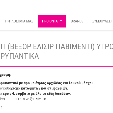
Η ΦΙΛΟΣΟΦΙΑ ΜΑΣ
ΠΡΟΙΟΝΤΑ
BRANDS
ΣΥΜΒΟΥΛΕΣ Γ
...
TI (ΒΕΞΟΡ ΕΛΙΣΙΡ ΠΑΒΙΜΕΝΤΙ) ΥΓ
ΡΡΥΠΑΝΤΙΚΑ
γραφή:
ρυπαντικό με ​​άρωμα άγριας ορχιδέας και λευκού μόσχου.
τον καθαρισμό
πατωμάτων και επιφανειών.
τερο pH, συμβατό με όλα τα είδη δαπέδων.
είναι απαραίτητο να ξεπλύνετε.
η: