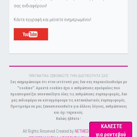
σας ενδιαφέρουν!
Κάντε εγγραφή και μείνετε ενημερωμένοι!
ΠΡΑΓΜΑΤΙΚΑ ΣΕΒΟΜΑΣΤΕ ΤΗΝ ΙΔΙΩΤΙΚΟΤΗΤΑ ΣΑΣ!
Σας ενημερώνουμε ότι στον ιστότοπό μας δεν σας παρακολουθούμε με
''cookies''. Αρκετά cookies έχει ο ανθρώπινος εγκέφαλος που
προαποφασίζει υποσυνείδητα όλες τις ανθρώπινες συμπεριφορές, δεν
μας ενδιαφέρει να καταγράφουμε τις καταναλωτικές συμπεριφορές.
Προτιμούμε να μας ξαναεπισκευθείτε για άλλους λόγους, ανθρώπινους
και όχι τεχνικούς.
Καλώς ήλθατε
!
ΚΑΛΕΣΤΕ
All Rights Reserved Created by
NETMEDIA
© Copyright
για ραντεβού